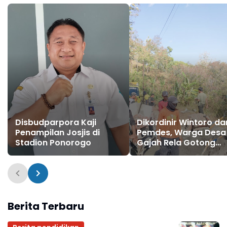
Disbudparpora Kaji
Dikordinir Wintoro da
Penampilan Josjis di
Pemdes, Warga Desa
Stadion Ponorogo
Gajah Rela Gotong
Royong Perbaiki
"Nambal" Jalan Rusa
Sepanjang 4 Kilomet
Berita Terbaru