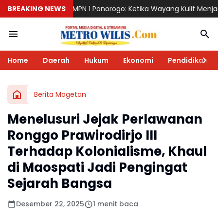
 1 Ponorogo: Ketika Wayang Kulit Menjadi Cermin Perjalanan Pend
BREAKING NEWS
Home
Daerah
Hukum
Ekonomi
Pendidikan
Berita Magetan
Menelusuri Jejak Perlawanan
Ronggo Prawirodirjo III
Terhadap Kolonialisme, Khaul
di Maospati Jadi Pengingat
Sejarah Bangsa
Desember 22, 2025
1 menit baca