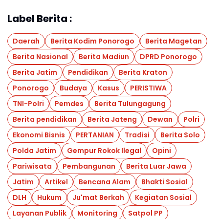
Label Berita :
Daerah
Berita Kodim Ponorogo
Berita Magetan
Berita Nasional
Berita Madiun
DPRD Ponorogo
Berita Jatim
Pendidikan
Berita Kraton
Ponorogo
Budaya
Kasus
PERISTIWA
TNI-Polri
Pemdes
Berita Tulungagung
Berita pendidikan
Berita Jateng
Dewan
Polri
Ekonomi Bisnis
PERTANIAN
Tradisi
Berita Solo
Polda Jatim
Gempur Rokok Ilegal
Opini
Pariwisata
Pembangunan
Berita Luar Jawa
Jatim
Artikel
Bencana Alam
Bhakti Sosial
DLH
Hukum
Ju'mat Berkah
Kegiatan Sosial
Layanan Publik
Monitoring
Satpol PP