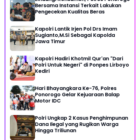
Bersama Instansi Terkait Lakukan
Pengecekan Kualitas Beras
Kapolri Lantik Irjen Pol Drs Imam
Sugianto,M.Si Sebagai Kapolda
Jawa Timur
Kapolri Hadiri Khotmil Qur'an "Dari
Polri Untuk Negeri" di Ponpes Lirboyo
Kediri
Hari Bhayangkara Ke-76, Polres
Ponorogo Gelar Kejuaraan Balap
Motor IDC
Polri Ungkap 2 Kasus Penghimpunan
Dana Ilegal yang Rugikan Warga
Hingga Triliunan