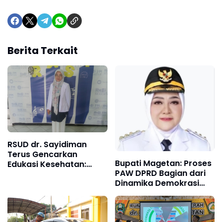
Berita Terkait
RSUD dr. Sayidiman
Terus Gencarkan
Bupati Magetan: Proses
Edukasi Kesehatan:
PAW DPRD Bagian dari
Katarak Masih Jadi
Dinamika Demokrasi
Penyakit Mata
dan Penegakan Hukum
Terbanyak di Indonesia