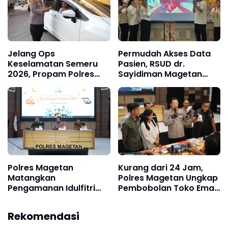
Jelang Ops
Permudah Akses Data
Keselamatan Semeru
Pasien, RSUD dr.
2026, Propam Polres
Sayidiman Magetan
Magetan Gelar Razia
Lounching Aplikasi
Kendaraan Anggota
“IDAMANKU”
Polres Magetan
Kurang dari 24 Jam,
Matangkan
Polres Magetan Ungkap
Pengamanan Idulfitri
Pembobolan Toko Emas
Lewat Rakor Lintas
di Bendo
Sektoral Operasi
Rekomendasi
Ketupat Semeru 2026