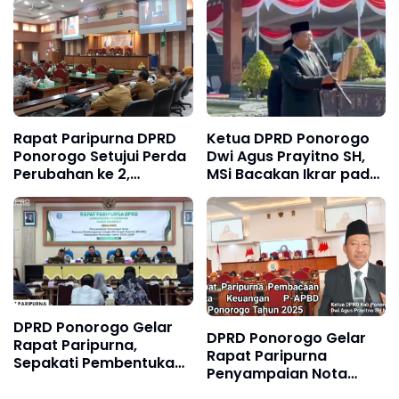
Waktu
Sancoko: Menuju
Ponorogo Hebat
Rapat Paripurna DPRD
Ketua DPRD Ponorogo
Ponorogo Setujui Perda
Dwi Agus Prayitno SH,
Perubahan ke 2,
MSi Bacakan Ikrar pada
Tentang Susunan dan
Upacara Hari Kesaktian
Pembentukan
Pancasila 2025
Perangkat Daerah
DPRD Ponorogo Gelar
DPRD Ponorogo Gelar
Rapat Paripurna,
Rapat Paripurna
Sepakati Pembentukan
Penyampaian Nota
Pansus Bahas Ranwal
Keuangan P-APBD 2025,
RPJMD 2025–2029