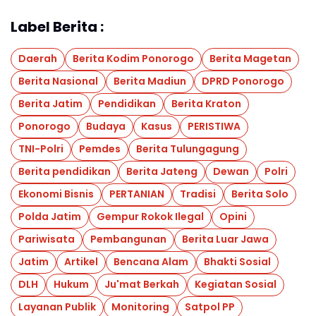
Label Berita :
Daerah
Berita Kodim Ponorogo
Berita Magetan
Berita Nasional
Berita Madiun
DPRD Ponorogo
Berita Jatim
Pendidikan
Berita Kraton
Ponorogo
Budaya
Kasus
PERISTIWA
TNI-Polri
Pemdes
Berita Tulungagung
Berita pendidikan
Berita Jateng
Dewan
Polri
Ekonomi Bisnis
PERTANIAN
Tradisi
Berita Solo
Polda Jatim
Gempur Rokok Ilegal
Opini
Pariwisata
Pembangunan
Berita Luar Jawa
Jatim
Artikel
Bencana Alam
Bhakti Sosial
DLH
Hukum
Ju'mat Berkah
Kegiatan Sosial
Layanan Publik
Monitoring
Satpol PP