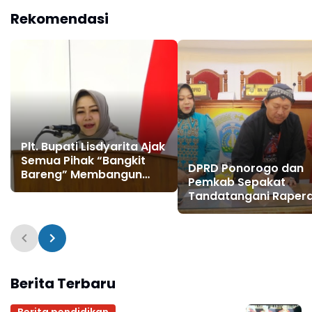
Targetkan PAD Tembus
Rekomendasi
Rp 1 Triliun
Plt. Bupati Lisdyarita Ajak
Semua Pihak “Bangkit
DPRD Ponorogo dan
Bareng” Membangun
Pemkab Sepakat
Ponorogo
Tandatangani Raper
PLP2B, Pondasi
Ketahanan Pangan
Ponorogo di Masa D
Berita Terbaru