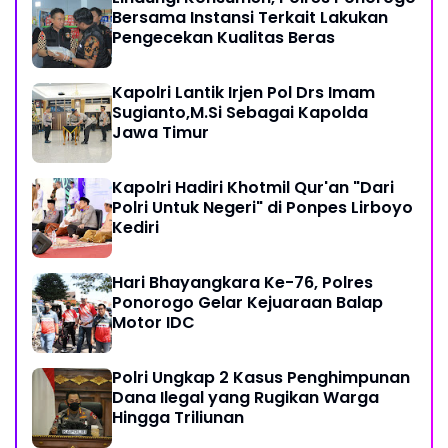
Bersama Instansi Terkait Lakukan
Pengecekan Kualitas Beras
Kapolri Lantik Irjen Pol Drs Imam
Sugianto,M.Si Sebagai Kapolda
Jawa Timur
Kapolri Hadiri Khotmil Qur'an "Dari
Polri Untuk Negeri" di Ponpes Lirboyo
Kediri
Hari Bhayangkara Ke-76, Polres
Ponorogo Gelar Kejuaraan Balap
Motor IDC
Polri Ungkap 2 Kasus Penghimpunan
Dana Ilegal yang Rugikan Warga
Hingga Triliunan