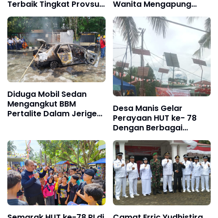
Terbaik Tingkat Provsu
Wanita Mengapung
Lakukan Penilaian di
Disungai
Kecamatan Kota
Kisaran Timur
Diduga Mobil Sedan
Mengangkut BBM
Desa Manis Gelar
Pertalite Dalam Jerigen
Perayaan HUT ke- 78
Terbakar di SPBU
Dengan Berbagai
Mutiara Kisaran
Perlombaan, Warga
Antusias
Semarak HUT ke-78 RI di
Camat Erric Yudhistira