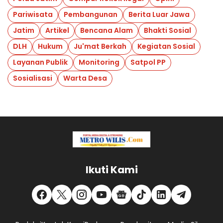
Pariwisata
Pembangunan
Berita Luar Jawa
Jatim
Artikel
Bencana Alam
Bhakti Sosial
DLH
Hukum
Ju'mat Berkah
Kegiatan Sosial
Layanan Publik
Monitoring
Satpol PP
Sosialisasi
Warta Desa
Ikuti Kami