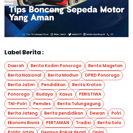
Label Berita :
Daerah
Berita Kodim Ponorogo
Berita Magetan
Berita Nasional
Berita Madiun
DPRD Ponorogo
Berita Jatim
Pendidikan
Berita Kraton
Ponorogo
Budaya
Kasus
PERISTIWA
TNI-Polri
Pemdes
Berita Tulungagung
Berita Jateng
Berita pendidikan
Dewan
Polri
Ekonomi Bisnis
PERTANIAN
Tradisi
Berita Solo
Polda Jatim
Gempur Rokok Ilegal
Opini