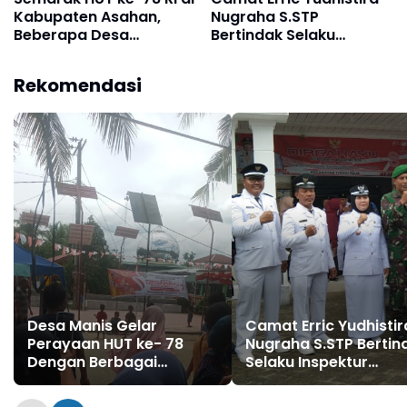
Kabupaten Asahan,
Nugraha S.STP
Beberapa Desa
Bertindak Selaku
Laksanakan Berbagai
Inspektur Upacara HUT
Perlombaan
RI ke 78
Rekomendasi
Desa Manis Gelar
Camat Erric Yudhistir
Perayaan HUT ke- 78
Nugraha S.STP Bertin
Dengan Berbagai
Selaku Inspektur
Perlombaan, Warga
Upacara HUT RI ke 78
Antusias