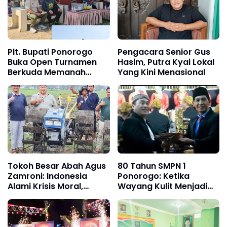
Plt. Bupati Ponorogo
Pengacara Senior Gus
Buka Open Turnamen
Hasim, Putra Kyai Lokal
Berkuda Memanah
Yang Kini Menasional
PORDASI 2026, Ketua
DPRD Hadir
Tokoh Besar Abah Agus
80 Tahun SMPN 1
Zamroni: Indonesia
Ponorogo: Ketika
Alami Krisis Moral,
Wayang Kulit Menjadi
Program MBG Harus
Cermin Perjalanan
Dikelola Secara
Pendidikan dan Jati Diri
Profesional