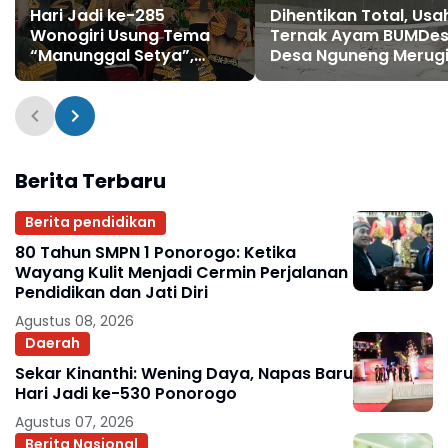
Hari Jadi ke-285
Dihentikan Total, Usa
Wonogiri Usung Tema
Ternak Ayam BUMDe
“Manunggal Setya”,
Desa Nguneng Merugi
Perkuat Kolaborasi
Sebagian Buat Beli HP
Menuju Daerah Maju dan
Berkelanjutan
Berita Terbaru
Berita pendidikan
80 Tahun SMPN 1 Ponorogo: Ketika
Wayang Kulit Menjadi Cermin Perjalanan
Pendidikan dan Jati Diri
Agustus 08, 2026
Daerah
Sekar Kinanthi: Wening Daya, Napas Baru
Hari Jadi ke-530 Ponorogo
Agustus 07, 2026
Berita Nasional