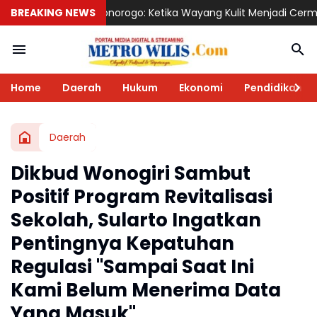
orogo: Ketika Wayang Kulit Menjadi Cermin Perjalanan Pendidikan
BREAKING NEWS
Home
Daerah
Hukum
Ekonomi
Pendidikan
Daerah
Dikbud Wonogiri Sambut
Positif Program Revitalisasi
Sekolah, Sularto Ingatkan
Pentingnya Kepatuhan
Regulasi "Sampai Saat Ini
Kami Belum Menerima Data
Yang Masuk"