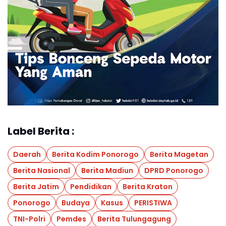
Label Berita :
Daerah
Berita Kodim Ponorogo
Berita Magetan
Berita Nasional
Berita Madiun
DPRD Ponorogo
Berita Jatim
Pendidikan
Berita Kraton
Ponorogo
Budaya
Kasus
PERISTIWA
TNI-Polri
Pemdes
Berita Tulungagung