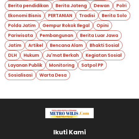
Berita pendidikan
Berita Jateng
Dewan
Polri
Ekonomi Bisnis
PERTANIAN
Tradisi
Berita Solo
Polda Jatim
Gempur Rokok Ilegal
Opini
Pariwisata
Pembangunan
Berita Luar Jawa
Jatim
Artikel
Bencana Alam
Bhakti Sosial
DLH
Hukum
Ju'mat Berkah
Kegiatan Sosial
Layanan Publik
Monitoring
Satpol PP
Sosialisasi
Warta Desa
Ikuti Kami