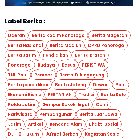
Label Berita :
Daerah
Berita Kodim Ponorogo
Berita Magetan
Berita Nasional
Berita Madiun
DPRD Ponorogo
Berita Jatim
Pendidikan
Berita Kraton
Ponorogo
Budaya
Kasus
PERISTIWA
TNI-Polri
Pemdes
Berita Tulungagung
Berita pendidikan
Berita Jateng
Dewan
Polri
Ekonomi Bisnis
PERTANIAN
Tradisi
Berita Solo
Polda Jatim
Gempur Rokok Ilegal
Opini
Pariwisata
Pembangunan
Berita Luar Jawa
Jatim
Artikel
Bencana Alam
Bhakti Sosial
DLH
Hukum
Ju'mat Berkah
Kegiatan Sosial