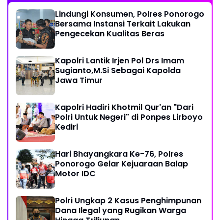
Lindungi Konsumen, Polres Ponorogo
Bersama Instansi Terkait Lakukan
Pengecekan Kualitas Beras
Kapolri Lantik Irjen Pol Drs Imam
Sugianto,M.Si Sebagai Kapolda
Jawa Timur
Kapolri Hadiri Khotmil Qur'an "Dari
Polri Untuk Negeri" di Ponpes Lirboyo
Kediri
Hari Bhayangkara Ke-76, Polres
Ponorogo Gelar Kejuaraan Balap
Motor IDC
Polri Ungkap 2 Kasus Penghimpunan
Dana Ilegal yang Rugikan Warga