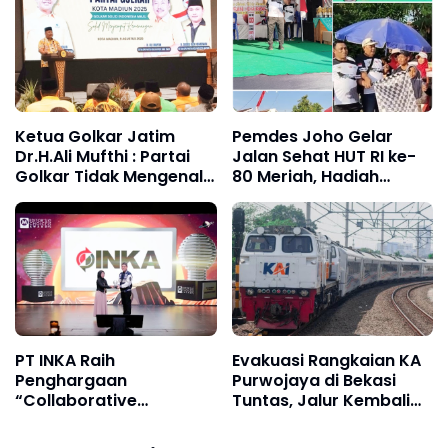
Rp 80 Juta
Ketua Golkar Jatim
Pemdes Joho Gelar
Dr.H.Ali Mufthi : Partai
Jalan Sehat HUT RI ke-
Golkar Tidak Mengenal
80 Meriah, Hadiah
Oposisi, Fokus
Utama Sepeda Motor
Mengabdi untuk Rakyat
Serta Ratusan Dore
Prize
PT INKA Raih
Evakuasi Rangkaian KA
Penghargaan
Purwojaya di Bekasi
“Collaborative
Tuntas, Jalur Kembali
Marketing Strategy of
Normal
The Year” di MECA 2025