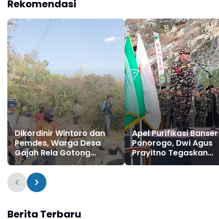
Rekomendasi
Dikordinir Wintoro dan
Apel Purifikasi Banser
Pemdes, Warga Desa
Ponorogo, Dwi Agus
Gajah Rela Gotong
Prayitno Tegaskan
Royong Perbaiki
Komitmen Kawal Ula
"Nambal" Jalan Rusak
NU dan NKRI
Sepanjang 4 Kilometer
Berita Terbaru