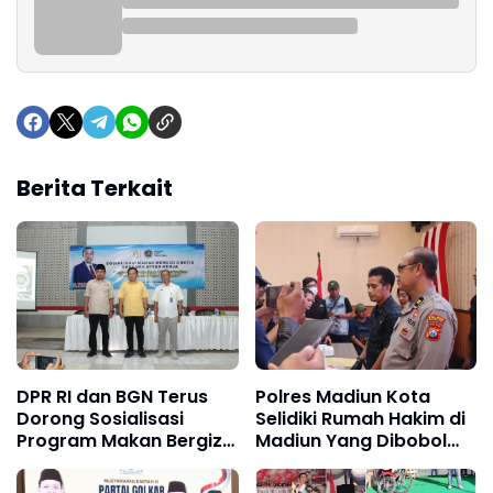
Berita Terkait
DPR RI dan BGN Terus
Polres Madiun Kota
Dorong Sosialisasi
Selidiki Rumah Hakim di
Program Makan Bergizi
Madiun Yang Dibobol
Gratis di Madiun
Maling Saat Ditinggal
Liburan, Kerugian Capai