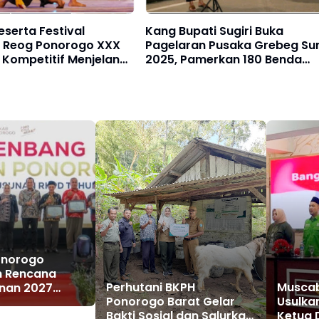
eserta Festival
Kang Bupati Sugiri Buka
l Reog Ponorogo XXX
Pagelaran Pusaka Grebeg Su
 Kompetitif Menjelang
2025, Pamerkan 180 Benda
an Grebeg Suro 2025
Warisan Leluhur Dari Jenis
Keris Hingga Mothik
onorogo
 Rencana
Perhutani BKPH
Muscab
nan 2027
Ponorogo Barat Gelar
Usulka
renbang
Bakti Sosial dan Salurkan
Ketua 