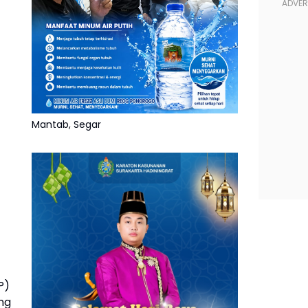
Mantab, Segar
P)
ng