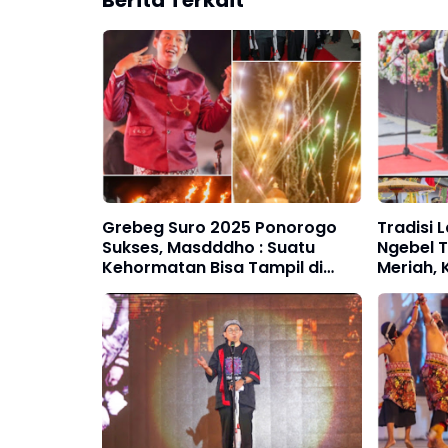
Berita Terkait
Grebeg Suro 2025 Ponorogo
Tradisi 
Sukses, Masdddho : Suatu
Ngebel T
Kehormatan Bisa Tampil di
Meriah, 
Acara Sebesar Ini dan Senyeni
Secara 
Ini. Saya Berterima Kasih
Tumpeng
Kepada Bupati Ponorogo Kang
Telaga
Giri