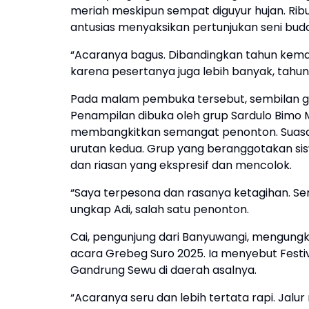
meriah meskipun sempat diguyur hujan. R
antusias menyaksikan pertunjukan seni buda
“Acaranya bagus. Dibandingkan tahun kemarin
karena pesertanya juga lebih banyak, tahun i
Pada malam pembuka tersebut, sembilan gr
Penampilan dibuka oleh grup Sardulo Bimo 
membangkitkan semangat penonton. Suasana
urutan kedua. Grup yang beranggotakan sis
dan riasan yang ekspresif dan mencolok.
“Saya terpesona dan rasanya ketagihan. Sem
ungkap Adi, salah satu penonton.
Cai, pengunjung dari Banyuwangi, mengun
acara Grebeg Suro 2025. Ia menyebut Festiv
Gandrung Sewu di daerah asalnya.
“Acaranya seru dan lebih tertata rapi. Jalur