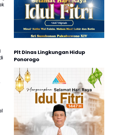
ak
g
Plt Dinas Lingkungan Hidup
di
Ponorogo
”
al