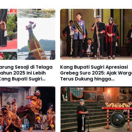
Larung Sesaji di Telaga
Kang Bupati Sugiri Apresiasi
ahun 2025 Ini Lebih
Grebeg Suro 2025: Ajak Warg
Kang Bupati Sugiri
Terus Dukung hingga
Langsung Melarung
Penutupan
 Agung ke Tengah