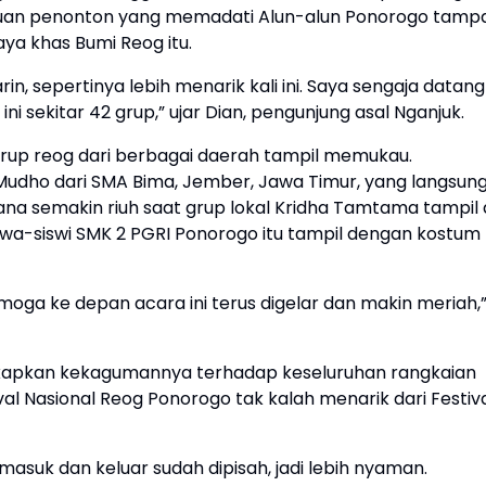
ibuan penonton yang memadati Alun-alun Ponorogo tamp
ya khas Bumi Reog itu.
, sepertinya lebih menarik kali ini. Saya sengaja datang
ni sekitar 42 grup,” ujar Dian, pengunjung asal Nganjuk.
up reog dari berbagai daerah tampil memukau.
Mudho dari SMA Bima, Jember, Jawa Timur, yang langsun
 semakin riuh saat grup lokal Kridha Tamtama tampil 
wa-siswi SMK 2 PGRI Ponorogo itu tampil dengan kostum
oga ke depan acara ini terus digelar dan makin meriah,
gkapkan kekagumannya terhadap keseluruhan rangkaian
al Nasional Reog Ponorogo tak kalah menarik dari Festiv
 masuk dan keluar sudah dipisah, jadi lebih nyaman.