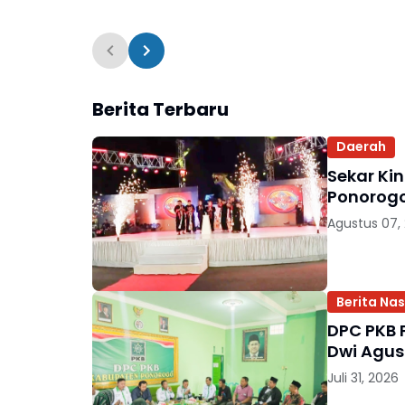
Berita Terbaru
Daerah
Sekar Ki
Ponorog
Agustus 07,
Berita Nas
DPC PKB 
Dwi Agus
Juli 31, 2026