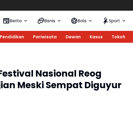
Sekar Kinanth
Berita
Bisnis
Bola
Sport
Pendidikan
Pariwisata
Dewan
Kasus
Tokoh
Festival Nasional Reog
jian Meski Sempat Diguyur