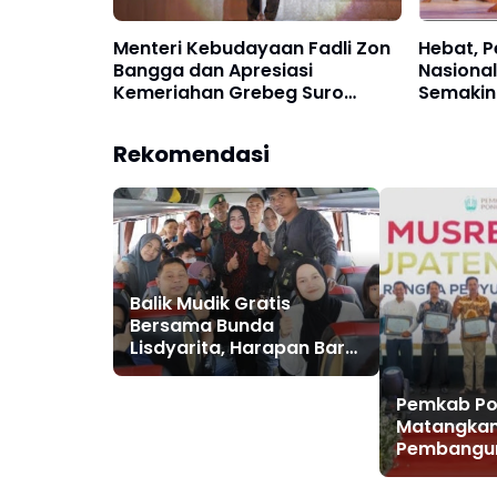
Menteri Kebudayaan Fadli Zon
Hebat, P
Bangga dan Apresiasi
Nasiona
Kemeriahan Grebeg Suro
Semakin
Ponorogo 2025
Penutup
Rekomendasi
Balik Mudik Gratis
Bersama Bunda
Lisdyarita, Harapan Baru
dari Ponorogo Menuju
Perantauan Dengan Tiga
Pemkab P
Bus
Matangkan
Pembangu
Lewat Mus