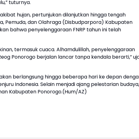
u,” tuturnya.
kibat hujan, pertunjukan dilanjutkan hingga tengah
ta, Pemuda, dan Olahraga (Disbudparpora) Kabupaten
kan bahwa penyelenggaraan FNRP tahun ini telah
inan, termasuk cuaca. Alhamdulillah, penyelenggaraan
Reog Ponorogo berjalan lancar tanpa kendala berarti,” uj
h akan berlangsung hingga beberapa hari ke depan deng
juru Indonesia. Selain menjadi ajang pelestarian budaya
ahunan Kabupaten Ponorogo.(Hum/AZ)