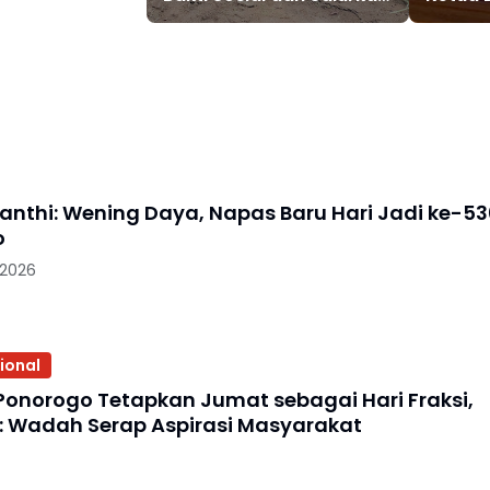
Hewan Qurban untuk
2026–
Warga Terdampak
Longsor
nanthi: Wening Daya, Napas Baru Hari Jadi ke-5
o
 2026
ional
Ponorogo Tetapkan Jumat sebagai Hari Fraksi,
: Wadah Serap Aspirasi Masyarakat