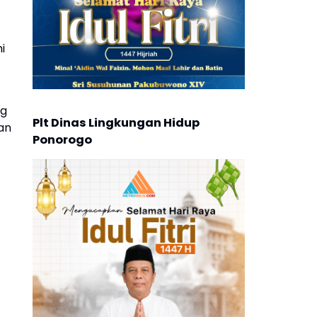
i
ng
Plt Dinas Lingkungan Hidup
an
Ponorogo