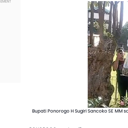
Bupati Ponorogo H Sugiri Sancoko SE MM 