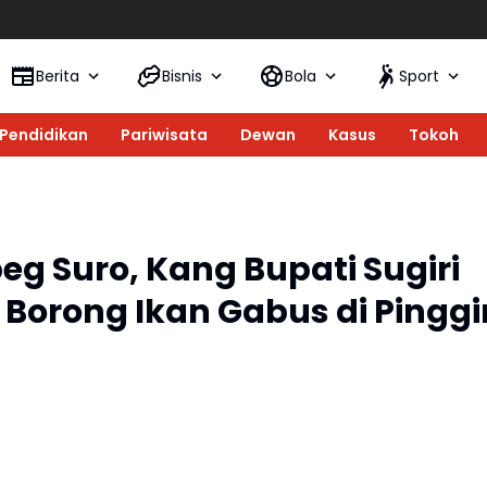
DPC PKB Po
Berita
Bisnis
Bola
Sport
Pendidikan
Pariwisata
Dewan
Kasus
Tokoh
eg Suro, Kang Bupati Sugiri
 Borong Ikan Gabus di Pinggi