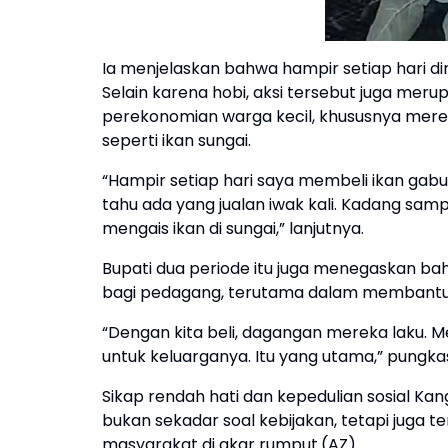
Ia menjelaskan bahwa hampir setiap hari dir
Selain karena hobi, aksi tersebut juga m
perekonomian warga kecil, khususnya mere
seperti ikan sungai.
“Hampir setiap hari saya membeli ikan gabus 
tahu ada yang jualan iwak kali. Kadang sa
mengais ikan di sungai,” lanjutnya.
Bupati dua periode itu juga menegaskan ba
bagi pedagang, terutama dalam membantu
“Dengan kita beli, dagangan mereka laku. 
untuk keluarganya. Itu yang utama,” pungkas
Sikap rendah hati dan kepedulian sosial K
bukan sekadar soal kebijakan, tetapi juga
masyarakat di akar rumput.(AZ)