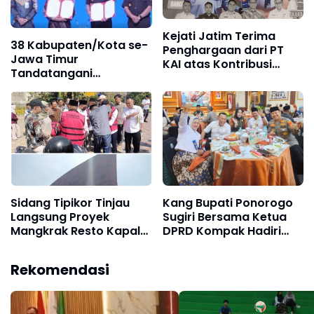
Kejati Jatim Terima
38 Kabupaten/Kota se-
Penghargaan dari PT
Jawa Timur
KAI atas Kontribusi
Tandatangani
Penyelamatan Aset
Kesepakatan
Restorative Justice dan
Kerja Sama
Pembangunan Daerah
Sidang Tipikor Tinjau
Kang Bupati Ponorogo
Langsung Proyek
Sugiri Bersama Ketua
Mangkrak Resto Kapal
DPRD Kompak Hadiri
Majapahit di Mojokerto
Halal Bihalal Pemprov
Jatim, Gubernur
Rekomendasi
Khofifah Ajak ASN
Tingkatkan Kinerja dan
Inovasi