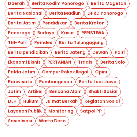
Daerah
Berita Kodim Ponorogo
Berita Magetan
Berita Nasional
Berita Madiun
DPRD Ponorogo
Berita Jatim
Pendidikan
Berita Kraton
Ponorogo
Budaya
Kasus
PERISTIWA
TNI-Polri
Pemdes
Berita Tulungagung
Berita pendidikan
Berita Jateng
Dewan
Polri
Ekonomi Bisnis
PERTANIAN
Tradisi
Berita Solo
Polda Jatim
Gempur Rokok Ilegal
Opini
Pariwisata
Pembangunan
Berita Luar Jawa
Jatim
Artikel
Bencana Alam
Bhakti Sosial
DLH
Hukum
Ju'mat Berkah
Kegiatan Sosial
Layanan Publik
Monitoring
Satpol PP
Sosialisasi
Warta Desa