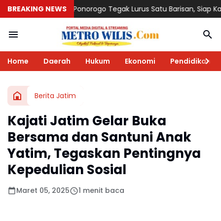
norogo Tegak Lurus Satu Barisan, Siap Kawal Muktamar NU ke-3
BREAKING NEWS
Home
Daerah
Hukum
Ekonomi
Pendidikan
Berita Jatim
Kajati Jatim Gelar Buka
Bersama dan Santuni Anak
Yatim, Tegaskan Pentingnya
Kepedulian Sosial
Maret 05, 2025
1 menit baca