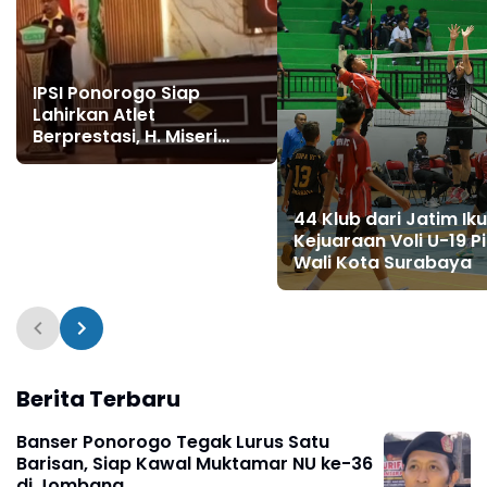
IPSI Ponorogo Siap
Lahirkan Atlet
Berprestasi, H. Miseri
Efendy Pimpin Periode
2025–2029
44 Klub dari Jatim Iku
Kejuaraan Voli U-19 P
Wali Kota Surabaya
Berita Terbaru
Banser Ponorogo Tegak Lurus Satu
Barisan, Siap Kawal Muktamar NU ke-36
di Jombang