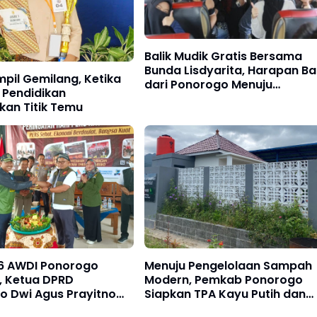
Balik Mudik Gratis Bersama
Bunda Lisdyarita, Harapan Ba
mpil Gemilang, Ketika
dari Ponorogo Menuju
 Pendidikan
Perantauan Dengan Tiga Bus
an Titik Temu
6 AWDI Ponorogo
Menuju Pengelolaan Sampah
, Ketua DPRD
Modern, Pemkab Ponorogo
o Dwi Agus Prayitno
Siapkan TPA Kayu Putih dan
Berikan Apresiasi
Perkuat TPS 3R Desa