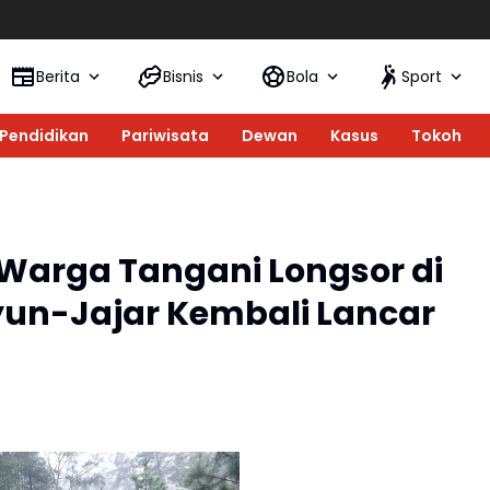
DPC PKB P
Berita
Bisnis
Bola
Sport
Pendidikan
Pariwisata
Dewan
Kasus
Tokoh
 Warga Tangani Longsor di
yun-Jajar Kembali Lancar