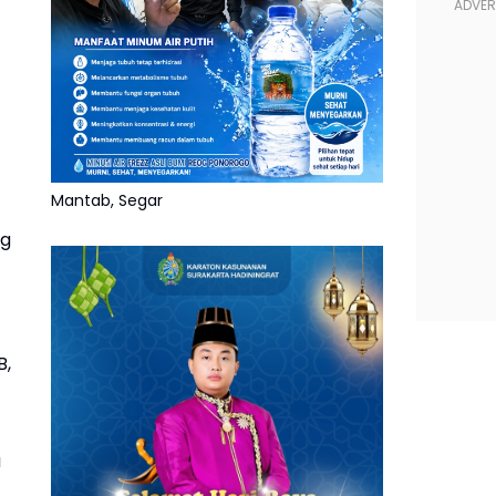
Mantab, Segar
ng
B,
u