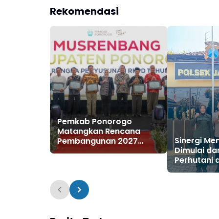
Rekomendasi
Pemkab Ponorogo
Matangkan Rencana
Sinergi Me
Pembangunan 2027
Dimulai da
Lewat Musrenbang
Perhutani 
Jambon Pe
Kolaborasi
Barat