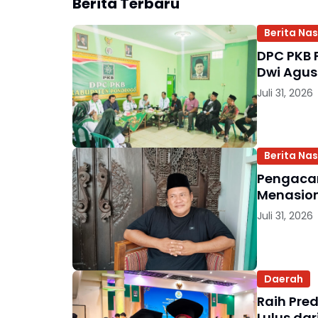
Berita Terbaru
Berita Nas
DPC PKB 
Dwi Agus
Juli 31, 2026
Berita Nas
Pengacar
Menasio
Juli 31, 2026
Daerah
Raih Pre
Lulus da