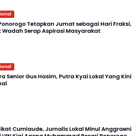
ional
Ponorogo Tetapkan Jumat sebagai Hari Fraksi,
: Wadah Serap Aspirasi Masyarakat
ional
a Senior Gus Hasim, Putra Kyai Lokal Yang Kini
nal
dikat Cumlaude, Jurnalis Lokal Minul Anggraeni
ri UIN Kiai Ageng Muhammad Besari Ponorogo