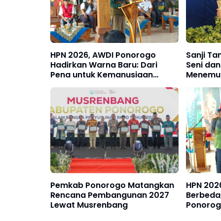
HPN 2026, AWDI Ponorogo
Sanji Ta
Hadirkan Warna Baru: Dari
Seni dan
Pena untuk Kemanusiaan
Menemuk
Rehap 4 Rumah Tak Layak Huni,
Santuni Anak Yatim dan Kaum
Dhu'afa'
Pemkab Ponorogo Matangkan
HPN 202
Rencana Pembangunan 2027
Berbeda
Lewat Musrenbang
Ponorog
SH, MSi 