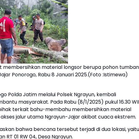
at membersihkan material longsor berupa pohon tumba
jar Ponorogo, Rabu 8 Januari 2025.(Foto :Istimewa)
o Polda Jatim melalui Polsek Ngrayun, kembali
ntu masyarakat. Pada Rabu (8/1/2025) pukul 16.30 WI
pihak terkait bahu-membahu membersihkan material
kses jalur utama Ngrayun-Jajar akibat cuaca ekstrem.
skan bahwa bencana tersebut terjadi di dua lokasi, yait
an RT 01 RW 04, Desa Ngrayun.