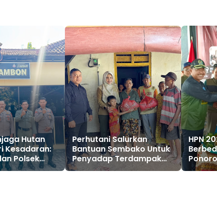
njaga Hutan
Perhutani Salurkan
HPN 20
ri Kesadaran:
Bantuan Sembako Untuk
Berbed
dan Polsek
Penyadap Terdampak
Ponoro
rkuat
Longsor di BKPH
Prayitn
 di Ponorogo
Ponorogo Barat
Apresi