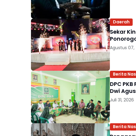
Daerah
Sekar Ki
Ponorog
Agustus 07,
Berita Nas
DPC PKB 
Dwi Agus
Juli 31, 2026
Berita Nas