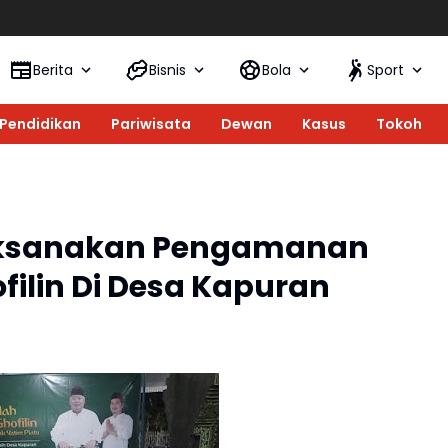
80 Tahun S
Berita
Bisnis
Bola
Sport
Pendidikan
Pariwisata
Dewan
Kasus
Tokoh
aksanakan Pengamanan
filin Di Desa Kapuran