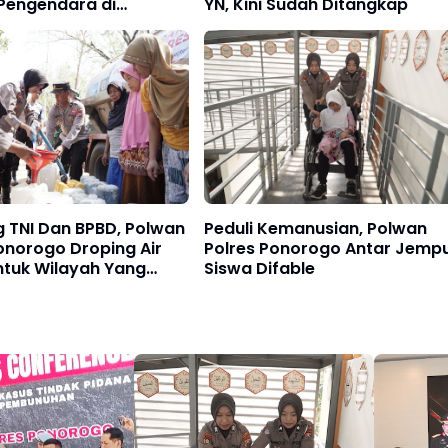
Pengendara di
YN, Kini Sudah Ditangkap
ung Operasi Patuh
2025
 TNI Dan BPBD, Polwan
Peduli Kemanusian, Polwan
onorogo Droping Air
Polres Ponorogo Antar Jemp
ntuk Wilayah Yang
Siswa Difable
ekeringan