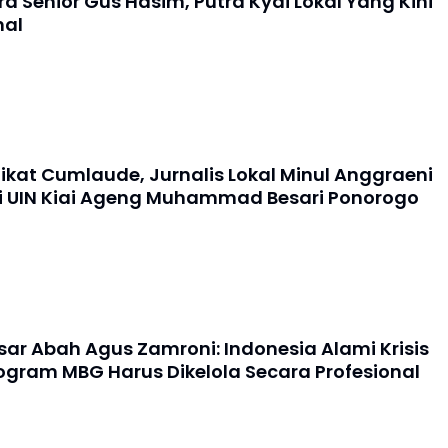
a Senior Gus Hasim, Putra Kyai Lokal Yang Kini
nal
dikat Cumlaude, Jurnalis Lokal Minul Anggraeni
ri UIN Kiai Ageng Muhammad Besari Ponorogo
sar Abah Agus Zamroni: Indonesia Alami Krisis
rogram MBG Harus Dikelola Secara Profesional