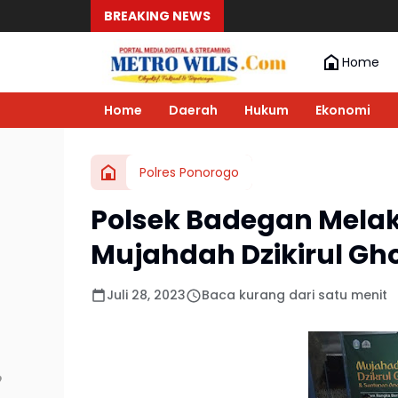
BREAKING NEWS
Home
Home
Daerah
Hukum
Ekonomi
Polres Ponorogo
Polsek Badegan Mel
Mujahdah Dzikirul Gho
Juli 28, 2023
Baca kurang dari satu menit