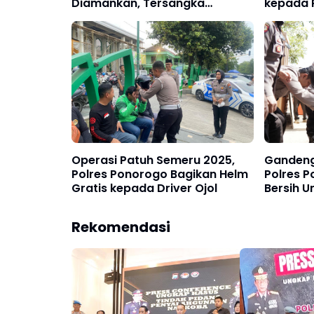
Diamankan, Tersangka
kepada 
Dikenakan UU Perlindungan
Penghuj
Anak Dengan Ancaman
Semeru 
Maksimal 10 Tahun Penjara
Operasi Patuh Semeru 2025,
Gandeng
Polres Ponorogo Bagikan Helm
Polres P
Gratis kepada Driver Ojol
Bersih U
Alami K
Rekomendasi