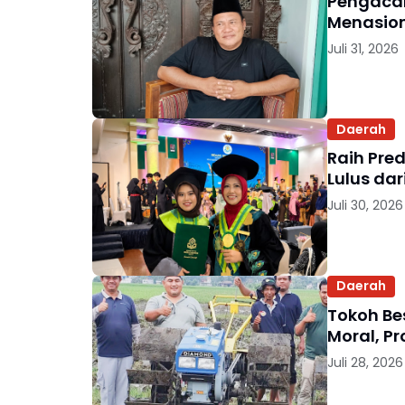
Pengacar
Menasio
Juli 31, 2026
Daerah
Raih Pre
Lulus da
Juli 30, 2026
Daerah
Tokoh Be
Moral, P
Juli 28, 2026