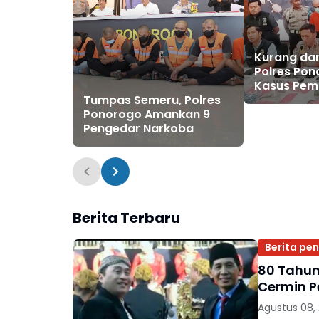
Kurang dar
Polres Po
Kasus Pem
Tumpas Semeru, Polres
Hutan Sam
Ponorogo Amankan 9
Tersangka
Pengedar Narkoba
Berita Terbaru
Berita pe
80 Tahun
Cermin Pe
Agustus 08,