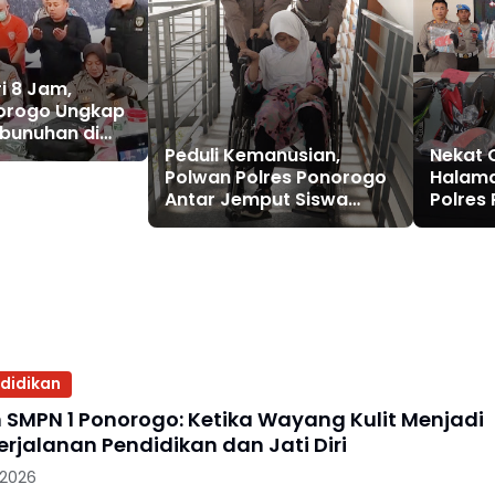
i 8 Jam,
norogo Ungkap
bunuhan di
pung,
Peduli Kemanusian,
Nekat C
 Ditahan
Polwan Polres Ponorogo
Halam
Antar Jemput Siswa
Polres
Difable
Amanka
Penad
ndidikan
 SMPN 1 Ponorogo: Ketika Wayang Kulit Menjadi
rjalanan Pendidikan dan Jati Diri
 2026