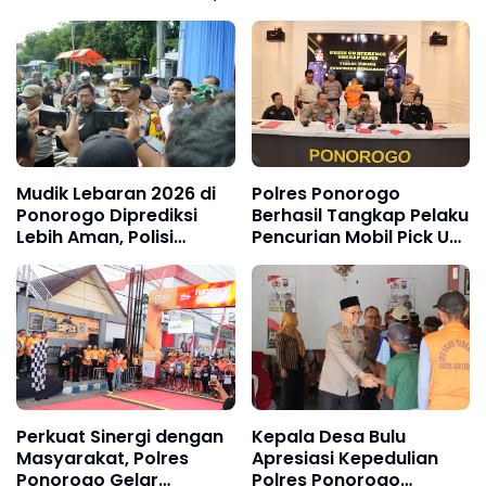
Polisi: Respons Cepat
2024 untuk Pemilu
untuk Jaga Rasa Aman
Damai
Warga
Mudik Lebaran 2026 di
Polres Ponorogo
Ponorogo Diprediksi
Berhasil Tangkap Pelaku
Lebih Aman, Polisi
Pencurian Mobil Pick Up
Siagakan Pos dan
Milik Pondok Gontor
Antisipasi Jalur Longsor
Perkuat Sinergi dengan
Kepala Desa Bulu
Masyarakat, Polres
Apresiasi Kepedulian
Ponorogo Gelar
Polres Ponorogo