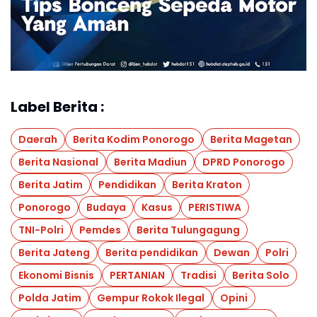
Label Berita :
Daerah
Berita Kodim Ponorogo
Berita Magetan
Berita Nasional
Berita Madiun
DPRD Ponorogo
Berita Jatim
Pendidikan
Berita Kraton
Ponorogo
Budaya
Kasus
PERISTIWA
TNI-Polri
Pemdes
Berita Tulungagung
Berita Jateng
Berita pendidikan
Dewan
Polri
Ekonomi Bisnis
PERTANIAN
Tradisi
Berita Solo
Polda Jatim
Gempur Rokok Ilegal
Opini