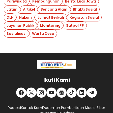
Pariwisata
Pembangunan
Berita Luar Jawa
Jatim
Artikel
Bencana Alam
Bhakti Sosial
DLH
Hukum
Ju'mat Berkah
Kegiatan Sosial
Layanan Publik
Monitoring
Satpol PP
Sosialisasi
Warta Desa
Ikuti Kami
Redaksi
Kontak Kami
Pedoman Pemberitaan Media Siber