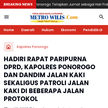
norogo Tetapkan Jumat sebagai Hari Fraksi, Dwi Agus: Wadah Se
BREAKING NEWS
Home
Daerah
Hukum
Ekonomi
Pendidikan
Kapolres Ponorogo
HADIRI RAPAT PARIPURNA
DPRD, KAPOLRES PONOROGO
DAN DANDIM JALAN KAKI
SEKALIGUS PATROLI JALAN
KAKI DI BEBERAPA JALAN
PROTOKOL