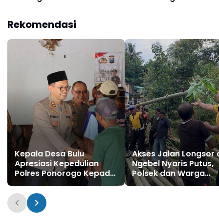
Bhayangkara Run 2026
Kepada Puluhan Warga
Diikuti 1.500 Pelari
Kurang Mampu
Rekomendasi
Kepala Desa Bulu
Akses Jalan Longsor 
Apresiasi Kepedulian
Ngebel Nyaris Putus,
Polres Ponorogo Kepada
Polsek dan Warga
Puluhan Warga Kurang
Bangun Jembatan
Mampu
Darurat