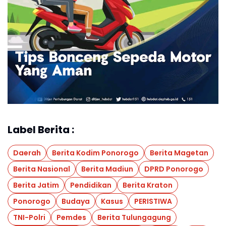
Label Berita :
Daerah
Berita Kodim Ponorogo
Berita Magetan
Berita Nasional
Berita Madiun
DPRD Ponorogo
Berita Jatim
Pendidikan
Berita Kraton
Ponorogo
Budaya
Kasus
PERISTIWA
TNI-Polri
Pemdes
Berita Tulungagung