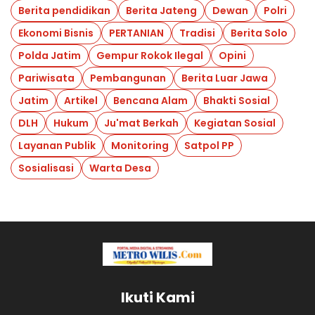
Berita pendidikan
Berita Jateng
Dewan
Polri
Ekonomi Bisnis
PERTANIAN
Tradisi
Berita Solo
Polda Jatim
Gempur Rokok Ilegal
Opini
Pariwisata
Pembangunan
Berita Luar Jawa
Jatim
Artikel
Bencana Alam
Bhakti Sosial
DLH
Hukum
Ju'mat Berkah
Kegiatan Sosial
Layanan Publik
Monitoring
Satpol PP
Sosialisasi
Warta Desa
Ikuti Kami