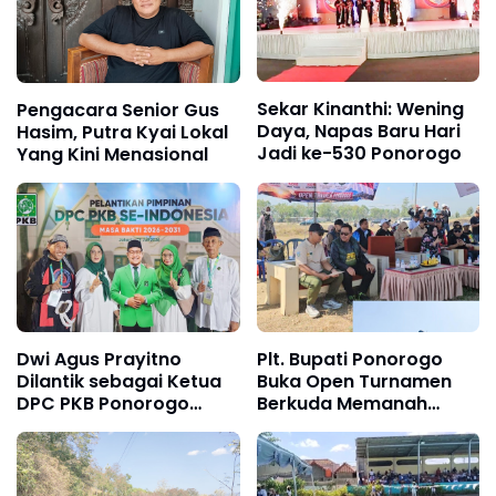
Sekar Kinanthi: Wening
Pengacara Senior Gus
Daya, Napas Baru Hari
Hasim, Putra Kyai Lokal
Jadi ke-530 Ponorogo
Yang Kini Menasional
Dwi Agus Prayitno
Plt. Bupati Ponorogo
Dilantik sebagai Ketua
Buka Open Turnamen
DPC PKB Ponorogo
Berkuda Memanah
2026–2031, Kenakan
PORDASI 2026, Ketua
Busana Reog Khas
DPRD Hadir
Ponorogo Saat
Pelantikan