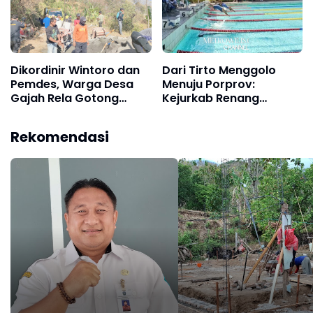
Dikordinir Wintoro dan
Dari Tirto Menggolo
Pemdes, Warga Desa
Menuju Porprov:
Gajah Rela Gotong
Kejurkab Renang
Royong Perbaiki
Ponorogo Jadi
"Nambal" Jalan Rusak
Lumbung Calon Atlet
Rekomendasi
Sepanjang 4 Kilometer
Berprestasi