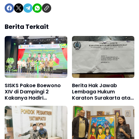
Berita Terkait
SISKS Pakoe Boewono
Berita Hak Jawab
XIV di Dampingi 2
Lembaga Hukum
Kakanya Hadiri
Karaton Surakarta atas
Ketoprak Kagama
Pemberitaan
Metrowilis.com