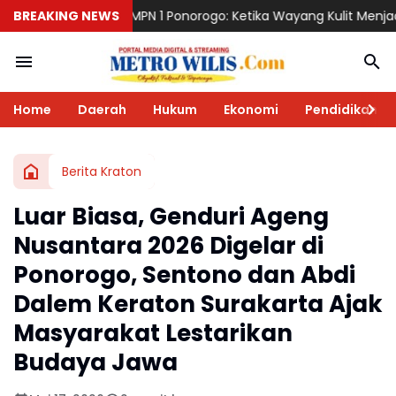
1 Ponorogo: Ketika Wayang Kulit Menjadi Cermin Perjalanan Pendi
BREAKING NEWS
Home
Daerah
Hukum
Ekonomi
Pendidikan
Berita Kraton
Luar Biasa, Genduri Ageng
Nusantara 2026 Digelar di
Ponorogo, Sentono dan Abdi
Dalem Keraton Surakarta Ajak
Masyarakat Lestarikan
Budaya Jawa