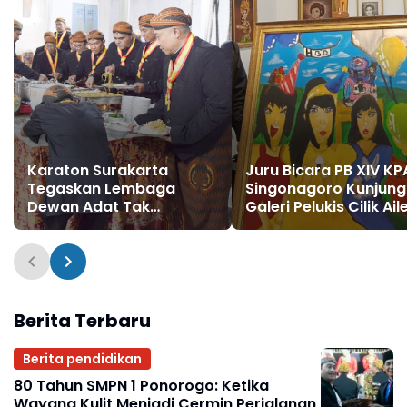
Karaton Surakarta
Juru Bicara PB XIV KP
Tegaskan Lembaga
Singonagoro Kunjung
Dewan Adat Tak
Galeri Pelukis Cilik Ail
Berwenang Tentukan
di Kotagede
Suksesi Raja
Berita Terbaru
Berita pendidikan
80 Tahun SMPN 1 Ponorogo: Ketika
Wayang Kulit Menjadi Cermin Perjalanan