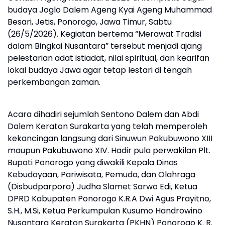
budaya Joglo Dalem Ageng Kyai Ageng Muhammad
Besari, Jetis, Ponorogo, Jawa Timur, Sabtu
(26/5/2026). Kegiatan bertema “Merawat Tradisi
dalam Bingkai Nusantara” tersebut menjadi ajang
pelestarian adat istiadat, nilai spiritual, dan kearifan
lokal budaya Jawa agar tetap lestari di tengah
perkembangan zaman.
Acara dihadiri sejumlah Sentono Dalem dan Abdi
Dalem Keraton Surakarta yang telah memperoleh
kekancingan langsung dari Sinuwun Pakubuwono XIII
maupun Pakubuwono XIV. Hadir pula perwakilan Plt.
Bupati Ponorogo yang diwakili Kepala Dinas
Kebudayaan, Pariwisata, Pemuda, dan Olahraga
(Disbudparpora) Judha Slamet Sarwo Edi, Ketua
DPRD Kabupaten Ponorogo K.R.A Dwi Agus Prayitno,
S.H., M.Si, Ketua Perkumpulan Kusumo Handrowino
Nusantara Keraton Surakarta (PKHN) Ponorogo K. R.