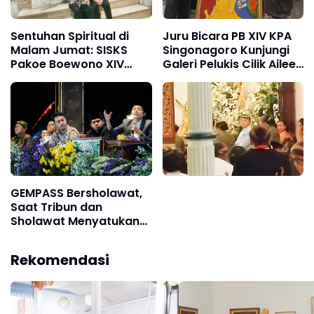
Sentuhan Spiritual di
Juru Bicara PB XIV KPA
Malam Jumat: SISKS
Singonagoro Kunjungi
Pakoe Boewono XIV
Galeri Pelukis Cilik Aileen
Bersilaturahmi ke Mbah
di Kotagede
Lepo
GEMPASS Bersholawat,
Saat Tribun dan
Sholawat Menyatukan
Solo, Wali kota
Surakarta dan Sri
Rekomendasi
Susuhunan Pakoe
Boewono XIV Purboyo
Hadir