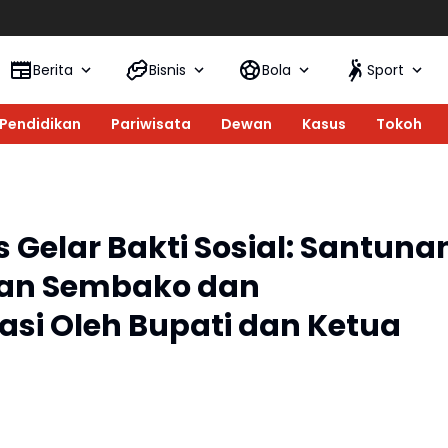
80 Tahun SMPN 
Berita
Bisnis
Bola
Sport
Pendidikan
Pariwisata
Dewan
Kasus
Tokoh
Gelar Bakti Sosial: Santuna
ian Sembako dan
asi Oleh Bupati dan Ketua