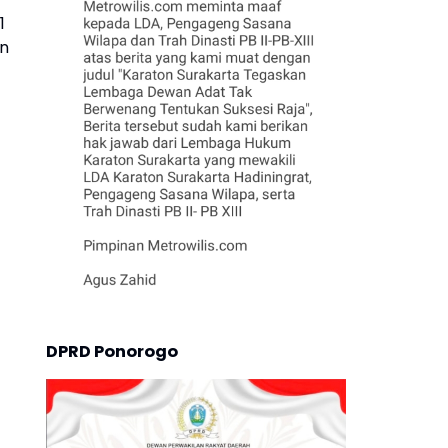
1
an
DPRD Ponorogo