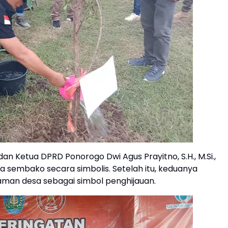
 dan Ketua DPRD Ponorogo Dwi Agus Prayitno, S.H., M.Si.,
a sembako secara simbolis. Setelah itu, keduanya
man desa sebagai simbol penghijauan.