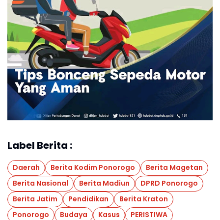
Label Berita :
Daerah
Berita Kodim Ponorogo
Berita Magetan
Berita Nasional
Berita Madiun
DPRD Ponorogo
Berita Jatim
Pendidikan
Berita Kraton
Ponorogo
Budaya
Kasus
PERISTIWA