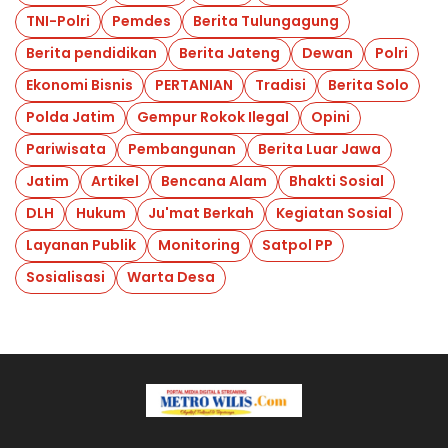
TNI-Polri
Pemdes
Berita Tulungagung
Berita pendidikan
Berita Jateng
Dewan
Polri
Ekonomi Bisnis
PERTANIAN
Tradisi
Berita Solo
Polda Jatim
Gempur Rokok Ilegal
Opini
Pariwisata
Pembangunan
Berita Luar Jawa
Jatim
Artikel
Bencana Alam
Bhakti Sosial
DLH
Hukum
Ju'mat Berkah
Kegiatan Sosial
Layanan Publik
Monitoring
Satpol PP
Sosialisasi
Warta Desa