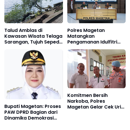
Talud Amblas di
Polres Magetan
Kawasan Wisata Telaga
Matangkan
Sarangan, Tujuh Sepeda
Pengamanan Idulfitri
Motor Tercebur ke
Lewat Rakor Lintas
Danau, Polisi dan BPBD
Sektoral Operasi
Gerak Cepat Evakuasi
Ketupat Semeru 2026
Komitmen Bersih
Narkoba, Polres
Bupati Magetan: Proses
Magetan Gelar Cek Urin
PAW DPRD Bagian dari
Mendadak
Dinamika Demokrasi
dan Penegakan Hukum