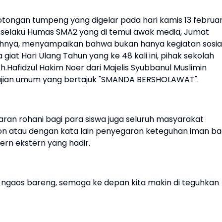
ongan tumpeng yang digelar pada hari kamis 13 februar
 selaku Humas SMA2 yang di temui awak media, Jumat
lahnya, menyampaikan bahwa bukan hanya kegiatan sosial
iat Hari Ulang Tahun yang ke 48 kali ini, pihak sekolah
.Hafidzul Hakim Noer dari Majelis Syubbanul Muslimin
gajian umum yang bertajuk "SMANDA BERSHOLAWAT".
ran rohani bagi para siswa juga seluruh masyarakat
ion atau dengan kata lain penyegaran keteguhan iman ba
ern ekstern yang hadir.
g, ngaos bareng, semoga ke depan kita makin di teguhkan