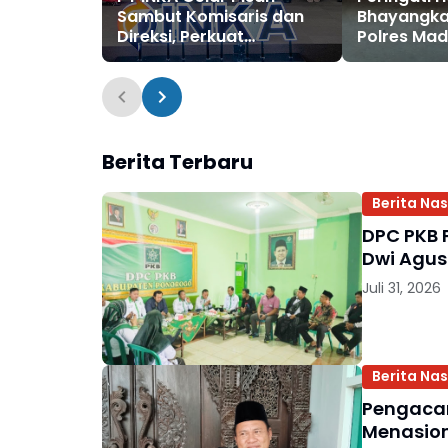
Sambut Komisaris dan
Bhayangka
Direksi, Perkuat
Polres Mad
Kesinambungan
Baksos di 
Kepemimpinan
Dukuh Ngl
Perusahaan
Berita Terbaru
Berita Nas
DPC PKB 
Dwi Agus
Juli 31, 2026
Berita Nas
Pengacar
Menasio