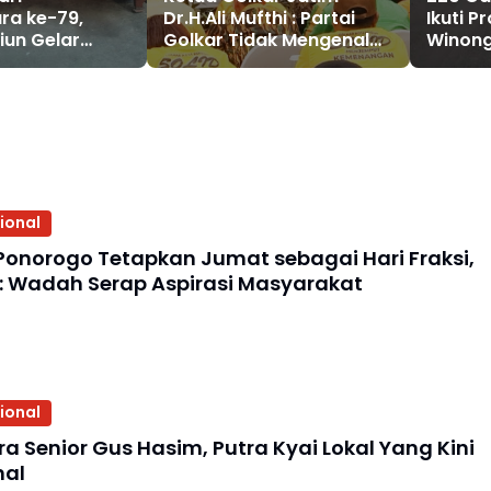
ra ke-79,
Dr.H.Ali Mufthi : Partai
Ikuti P
iun Gelar
Golkar Tidak Mengenal
Winong
Desa Terpencil
Oposisi, Fokus Mengabdi
Kota M
edong
untuk Rakyat
Madiun
Aman d
ional
Ponorogo Tetapkan Jumat sebagai Hari Fraksi,
: Wadah Serap Aspirasi Masyarakat
ional
a Senior Gus Hasim, Putra Kyai Lokal Yang Kini
nal