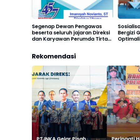
Segenap Dewan Pengawas
Sosiali
beserta seluruh jajaran Direksi
Bergizi 
dan Karyawan Perumda Tirta
Optimali
Dharma Purabaya Kab Madiun
Indones
Mengucapkan Selamat Hari
Rekomendasi
Jadi Kab Madiun ke 457 Tahun
2025
PT INKA Gelar Pisah
Peringati H