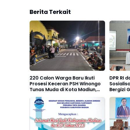
Berita Terkait
220 Calon Warga Baru Ikuti
DPR RI 
Prosesi Keceran PSH Winongo
Sosiali
Tunas Muda di Kota Madiun,
Bergizi 
Polres Madiun Kota Pastikan
Aman dan Kondusif