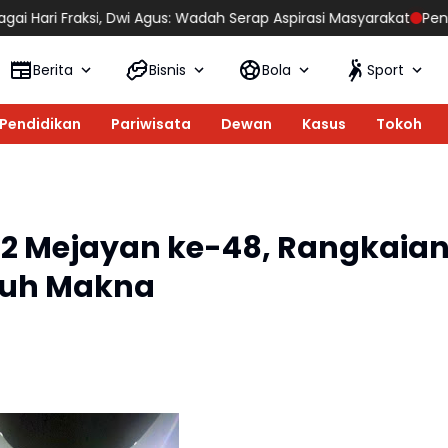
 Agus: Wadah Serap Aspirasi Masyarakat
Pengacara Senior Gus H
Berita
Bisnis
Bola
Sport
Pendidikan
Pariwisata
Dewan
Kasus
Tokoh
 2 Mejayan ke-48, Rangkaia
nuh Makna