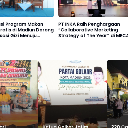
sasi Program Makan
PT INKA Raih Penghargaan
Gratis di Madiun Dorong
“Collaborative Marketing
sasi Gizi Menuju
Strategy of The Year” di MEC
ia Emas 2045
2025
ari
Ketua Golkar Jatim
220 Ca