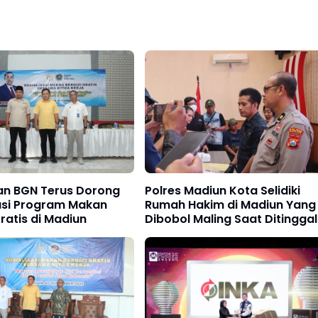
dan BGN Terus Dorong
Polres Madiun Kota Selidiki
sasi Program Makan
Rumah Hakim di Madiun Yang
Gratis di Madiun
Dibobol Maling Saat Ditinggal
Liburan, Kerugian Capai Rp 8
Juta