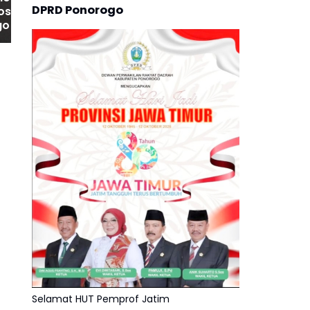
DPRD Ponorogo
rosesi Keceran PSH
o Tunas Muda di
adiun, Polres
 Kota Pastikan
an Kondusif
Selamat HUT Pemprof Jatim