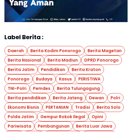
Label Berita :
Daerah
Berita Kodim Ponorogo
Berita Magetan
Berita Nasional
Berita Madiun
DPRD Ponorogo
Berita Jatim
Pendidikan
Berita Kraton
Ponorogo
Budaya
Kasus
PERISTIWA
TNI-Polri
Pemdes
Berita Tulungagung
Berita pendidikan
Berita Jateng
Dewan
Polri
Ekonomi Bisnis
PERTANIAN
Tradisi
Berita Solo
Polda Jatim
Gempur Rokok Ilegal
Opini
Pariwisata
Pembangunan
Berita Luar Jawa