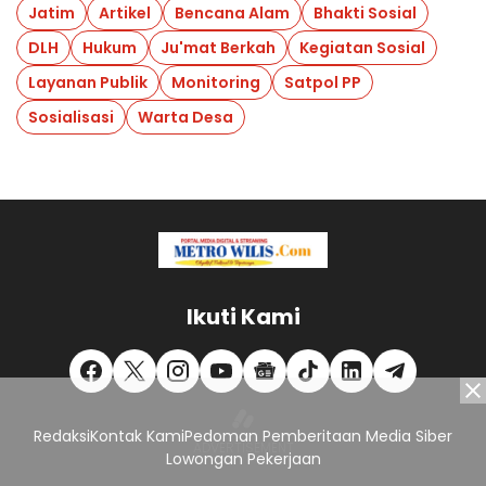
Jatim
Artikel
Bencana Alam
Bhakti Sosial
DLH
Hukum
Ju'mat Berkah
Kegiatan Sosial
Layanan Publik
Monitoring
Satpol PP
Sosialisasi
Warta Desa
Ikuti Kami
Redaksi
Kontak Kami
Pedoman Pemberitaan Media Siber
Lowongan Pekerjaan