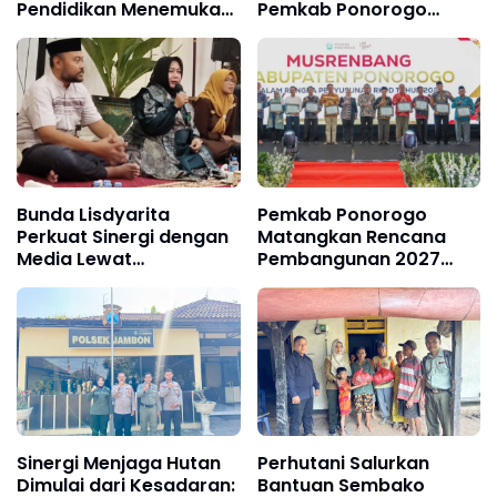
Pendidikan Menemukan
Pemkab Ponorogo
Titik Temu
Siapkan TPA Kayu Putih
dan Perkuat TPS 3R
Desa
Bunda Lisdyarita
Pemkab Ponorogo
Perkuat Sinergi dengan
Matangkan Rencana
Media Lewat
Pembangunan 2027
Momentum Ramadan
Lewat Musrenbang
Sinergi Menjaga Hutan
Perhutani Salurkan
Dimulai dari Kesadaran:
Bantuan Sembako