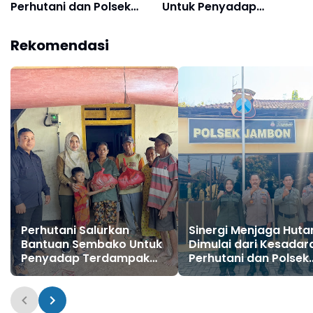
Perhutani dan Polsek
Untuk Penyadap
Jambon Perkuat
Terdampak Longsor di
Kolaborasi di Ponorogo
BKPH Ponorogo Barat
Rekomendasi
Barat
Perhutani Salurkan
Sinergi Menjaga Huta
Bantuan Sembako Untuk
Dimulai dari Kesadar
Penyadap Terdampak
Perhutani dan Polsek
Longsor di BKPH
Jambon Perkuat
Ponorogo Barat
Kolaborasi di Ponoro
Barat