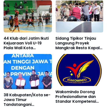
Pastikan Layanan
Kemanusiaan Optimal
44 Klub dari Jatim Ikuti
Sidang Tipikor Tinjau
Kejuaraan Voli U-19
Langsung Proyek
Piala Wali Kota
Mangkrak Resto Kapal
Surabaya
Majapahit di Mojokerto
Wakomindo Dorong
38 Kabupaten/Kota se-
Profesionalisme dan
Jawa Timur
Standar Kompetensi
Tandatangani
Wartawan