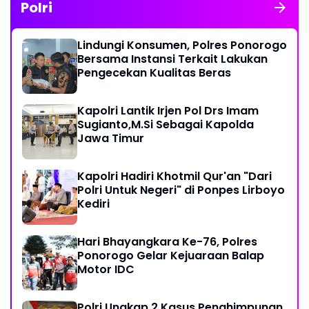
Polri
Lindungi Konsumen, Polres Ponorogo
Bersama Instansi Terkait Lakukan
Pengecekan Kualitas Beras
Kapolri Lantik Irjen Pol Drs Imam
Sugianto,M.Si Sebagai Kapolda
Jawa Timur
Kapolri Hadiri Khotmil Qur'an "Dari
Polri Untuk Negeri" di Ponpes Lirboyo
Kediri
Hari Bhayangkara Ke-76, Polres
Ponorogo Gelar Kejuaraan Balap
Motor IDC
Polri Ungkap 2 Kasus Penghimpunan