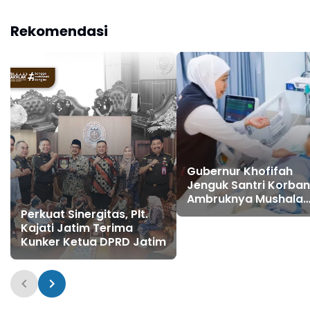
Kesepakatan
Restorative Justice dan
Rekomendasi
Kerja Sama
Pembangunan Daerah
Gubernur Khofifah
Jenguk Santri Korban
Ambruknya Mushala
Ponpes Al Khoziny,
Perkuat Sinergitas, Plt.
Pastikan Layanan
Kajati Jatim Terima
Kemanusiaan Optima
Kunker Ketua DPRD Jatim