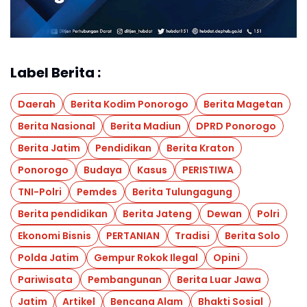
Label Berita :
Daerah
Berita Kodim Ponorogo
Berita Magetan
Berita Nasional
Berita Madiun
DPRD Ponorogo
Berita Jatim
Pendidikan
Berita Kraton
Ponorogo
Budaya
Kasus
PERISTIWA
TNI-Polri
Pemdes
Berita Tulungagung
Berita pendidikan
Berita Jateng
Dewan
Polri
Ekonomi Bisnis
PERTANIAN
Tradisi
Berita Solo
Polda Jatim
Gempur Rokok Ilegal
Opini
Pariwisata
Pembangunan
Berita Luar Jawa
Jatim
Artikel
Bencana Alam
Bhakti Sosial