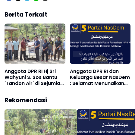
Berita Terkait
Anggota DPR RI Hj Sri
Anggota DPR RI dan
Wahyuni S. Sos Bantu
Keluarga Besar NasDem
'Tandon Air' di Sejumlah
: Selamat Menunaikan
Tempat-Tempat Ibadah
Ibadah Puasa
Yang Membutuhkan,
Ramadhan 1444 H,
Rekomendasi
Sangat Perhatian
Semoga Amal Ibadah
Kepada Masyarakat
Kita Diterima oleh Allah
SWT