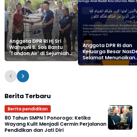
Anggota DPR RI Hj Sri
Anggota DPR RI dan
Wahyuni S. Sos Bantu
Keluarga Besar NasD
'Tandon Air' di Sejumlah
Selamat Menunaikan
Tempat-Tempat Ibadah
Ibadah Puasa Ramad
Yang Membutuhkan,
1444 H, Semoga Amal
Sangat Perhatian
Ibadah Kita Diterima 
Kepada Masyarakat
Allah SWT
Berita Terbaru
Berita pendidikan
80 Tahun SMPN 1 Ponorogo: Ketika
Wayang Kulit Menjadi Cermin Perjalanan
Pendidikan dan Jati Diri