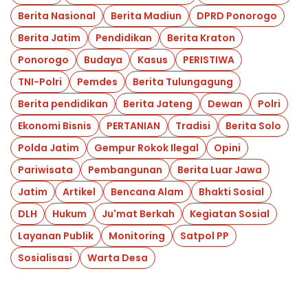
Berita Nasional
Berita Madiun
DPRD Ponorogo
Berita Jatim
Pendidikan
Berita Kraton
Ponorogo
Budaya
Kasus
PERISTIWA
TNI-Polri
Pemdes
Berita Tulungagung
Berita pendidikan
Berita Jateng
Dewan
Polri
Ekonomi Bisnis
PERTANIAN
Tradisi
Berita Solo
Polda Jatim
Gempur Rokok Ilegal
Opini
Pariwisata
Pembangunan
Berita Luar Jawa
Jatim
Artikel
Bencana Alam
Bhakti Sosial
DLH
Hukum
Ju'mat Berkah
Kegiatan Sosial
Layanan Publik
Monitoring
Satpol PP
Sosialisasi
Warta Desa