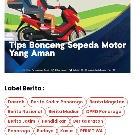
Label Berita :
Daerah
Berita Kodim Ponorogo
Berita Magetan
Berita Nasional
Berita Madiun
DPRD Ponorogo
Berita Jatim
Pendidikan
Berita Kraton
Ponorogo
Budaya
Kasus
PERISTIWA