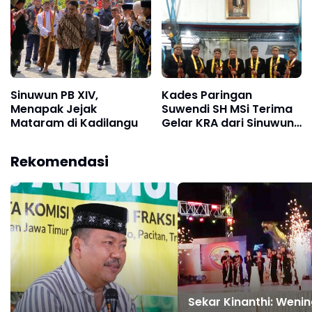
Purboyo Ucapkan
Terima Kasih Kepada
Para Sentono, Abdi
Dalem Serta Kawulo
Dalem
Sinuwun PB XIV,
Kades Paringan
Menapak Jejak
Suwendi SH MSi Terima
Mataram di Kadilangu
Gelar KRA dari Sinuwun
Pakubuwono XIV,
Amanah Menjaga
Rekomendasi
Warisan Budaya Jawa
di Ponorogo
Sekar Kinanthi: Weni