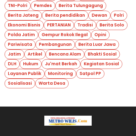
TNI-Polri
Pemdes
Berita Tulungagung
Berita Jateng
Berita pendidikan
Dewan
Polri
Ekonomi Bisnis
PERTANIAN
Tradisi
Berita Solo
Polda Jatim
Gempur Rokok Ilegal
Opini
Pariwisata
Pembangunan
Berita Luar Jawa
Jatim
Artikel
Bencana Alam
Bhakti Sosial
DLH
Hukum
Ju'mat Berkah
Kegiatan Sosial
Layanan Publik
Monitoring
Satpol PP
Sosialisasi
Warta Desa