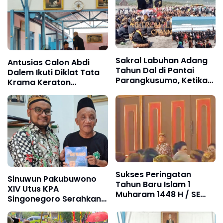
Sakral Labuhan Adang
Antusias Calon Abdi
Tahun Dal di Pantai
Dalem Ikuti Diklat Tata
Parangkusumo, Ketika
Krama Keraton
Pakubuwono XIV
Surakarta
Purboyo Melanjutkan
Amanat Leluhur Untuk
Masa Depan
Sukses Peringatan
Sinuwun Pakubuwono
Tahun Baru Islam 1
XIV Utus KPA
Muharam 1448 H / SE
Singonegoro Serahkan
1960 Jawa, Sinuwun
Sarah Serat Wulangreh
Pakoe Boewono XIV
Kepada Mbah Lepo