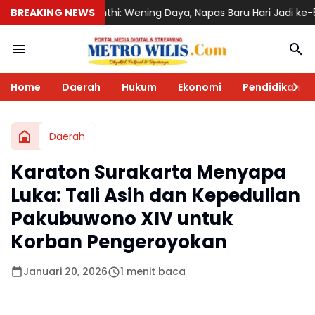
i: Wening Daya, Napas Baru Hari Jadi ke-530 Ponorogo
BREAKING NEWS
DPC PKB 
Home
Daerah
Hukum
Ekonomi
Pendidikan
Daerah
Karaton Surakarta Menyapa
Luka: Tali Asih dan Kepedulian
Pakubuwono XIV untuk
Korban Pengeroyokan
Januari 20, 2026
1 menit baca