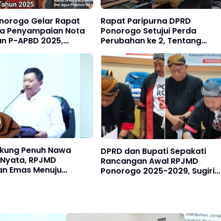
norogo Gelar Rapat
Rapat Paripurna DPRD
na Penyampaian Nota
Ponorogo Setujui Perda
n P-APBD 2025,
Perubahan ke 2, Tentang
an PAD Tembus Rp 1
Susunan dan Pembentukan
Perangkat Daerah
kung Penuh Nawa
DPRD dan Bupati Sepakati
Nyata, RPJMD
Rancangan Awal RPJMD
n Emas Menuju
Ponorogo 2025-2029, Sugiri
o Hebat
Sancoko: Menuju Ponorogo
Hebat