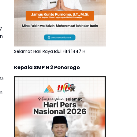
7
an
Selamat Hari Raya Idul Fitri 1447 H
Kepala SMP N 2 Ponorogo
a,
n