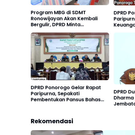
Program MBG di SDMT
DPRD Po
Ronowijayan Akan Kembali
Paripur
Bergulir, DPRD Minta
Keuanga
Pengiriman Tepat Waktu
Targetk
Triliun
DPRD Ponorogo Gelar Rapat
DPRD Du
Paripurna, Sepakati
Dharma 
Pembentukan Pansus Bahas
Jembata
Ranwal RPJMD 2025–2029
Ponorog
Rekomendasi