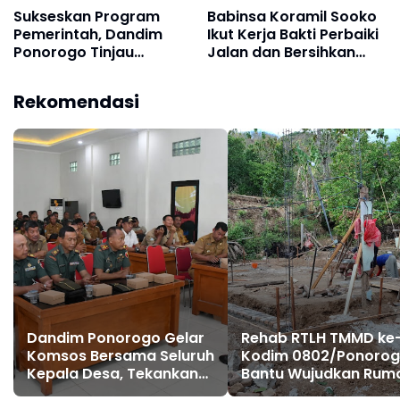
Sukseskan Program
Babinsa Koramil Sooko
Pemerintah, Dandim
Ikut Kerja Bakti Perbaiki
Ponorogo Tinjau
Jalan dan Bersihkan
Rencana Lokasi
Makam di Dusun Bulu
Pembangunan KDKMP
Rekomendasi
Dandim Ponorogo Gelar
Rehab RTLH TMMD ke
Komsos Bersama Seluruh
Kodim 0802/Ponoro
Kepala Desa, Tekankan
Bantu Wujudkan Rum
Suksesnya
Layak Huni bagi Kelu