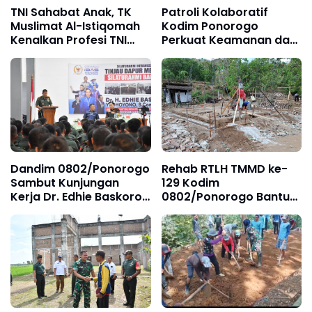
TNI Sahabat Anak, TK
Patroli Kolaboratif
Muslimat Al-Istiqomah
Kodim Ponorogo
Kenalkan Profesi TNI
Perkuat Keamanan dan
Lewat Kunjungan
Soliditas Antar Elemen
Edukatif ke Kodim
0802/Ponorogo
Dandim 0802/Ponorogo
Rehab RTLH TMMD ke-
Sambut Kunjungan
129 Kodim
Kerja Dr. Edhie Baskoro
0802/Ponorogo Bantu
Yudhoyono, M.Sc
Wujudkan Rumah Layak
Huni bagi Keluarga
Parmi