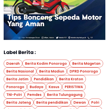
Label Berita :
Daerah
Berita Kodim Ponorogo
Berita Magetan
Berita Nasional
Berita Madiun
DPRD Ponorogo
Berita Jatim
Pendidikan
Berita Kraton
Ponorogo
Budaya
Kasus
PERISTIWA
TNI-Polri
Pemdes
Berita Tulungagung
Berita Jateng
Berita pendidikan
Dewan
Polri