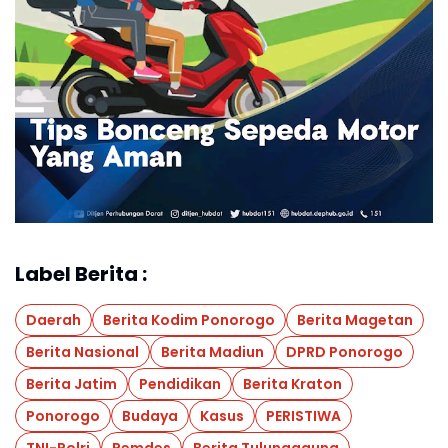
Label Berita :
Daerah
Berita Kodim Ponorogo
Berita Magetan
Berita Nasional
Berita Madiun
DPRD Ponorogo
Berita Jatim
Pendidikan
Berita Kraton
Ponorogo
Budaya
Kasus
PERISTIWA
TNI-Polri
Pemdes
Berita Tulungagung