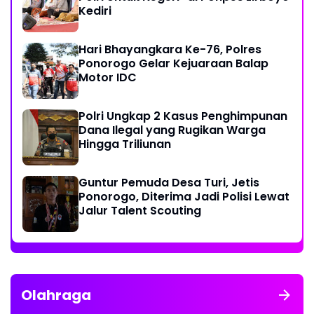
Kediri
Hari Bhayangkara Ke-76, Polres
Ponorogo Gelar Kejuaraan Balap
Motor IDC
Polri Ungkap 2 Kasus Penghimpunan
Dana Ilegal yang Rugikan Warga
Hingga Triliunan
Guntur Pemuda Desa Turi, Jetis
Ponorogo, Diterima Jadi Polisi Lewat
Jalur Talent Scouting
Olahraga