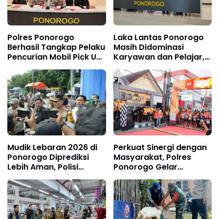
Polres Ponorogo
Laka Lantas Ponorogo
Berhasil Tangkap Pelaku
Masih Didominasi
Pencurian Mobil Pick Up
Karyawan dan Pelajar,
Milik Pondok Gontor
Polres Dorong
Transportasi Pelajar
Terpadu
Mudik Lebaran 2026 di
Perkuat Sinergi dengan
Ponorogo Diprediksi
Masyarakat, Polres
Lebih Aman, Polisi
Ponorogo Gelar
Siagakan Pos dan
Bhayangkara Run 2026
Antisipasi Jalur Longsor
Diikuti 1.500 Pelari