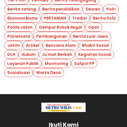
Berita Jateng
Berita pendidikan
Dewan
Polri
Ekonomi Bisnis
PERTANIAN
Tradisi
Berita Solo
Polda Jatim
Gempur Rokok Ilegal
Opini
Pariwisata
Pembangunan
Berita Luar Jawa
Jatim
Artikel
Bencana Alam
Bhakti Sosial
DLH
Hukum
Ju'mat Berkah
Kegiatan Sosial
Layanan Publik
Monitoring
Satpol PP
Sosialisasi
Warta Desa
Ikuti Kami