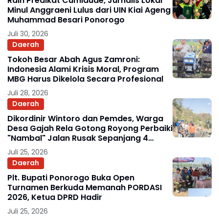
Raih Predikat Cumlaude, Jurnalis Lokal
Minul Anggraeni Lulus dari UIN Kiai Ageng
Muhammad Besari Ponorogo
Juli 30, 2026
Daerah
Tokoh Besar Abah Agus Zamroni:
Indonesia Alami Krisis Moral, Program
MBG Harus Dikelola Secara Profesional
Juli 28, 2026
Daerah
Dikordinir Wintoro dan Pemdes, Warga
Desa Gajah Rela Gotong Royong Perbaiki
"Nambal" Jalan Rusak Sepanjang 4
Kilometer
Juli 25, 2026
Daerah
Plt. Bupati Ponorogo Buka Open
Turnamen Berkuda Memanah PORDASI
2026, Ketua DPRD Hadir
Juli 25, 2026