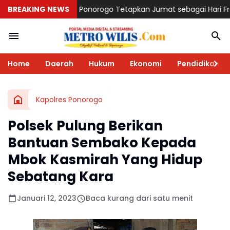
 Ponorogo Tetapkan Jumat sebagai Hari Fraksi, Dwi Agus: Wadah
BREAKING NEWS
Home
Daerah
Hukum
Ekonomi
Pendidikan
Kapolres Ponorogo
Polsek Pulung Berikan
Bantuan Sembako Kepada
Mbok Kasmirah Yang Hidup
Sebatang Kara
Januari 12, 2023
Baca kurang dari satu menit