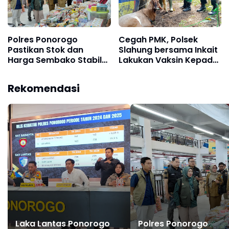
Polres Ponorogo
Cegah PMK, Polsek
Pastikan Stok dan
Slahung bersama Inkait
Harga Sembako Stabil
Lakukan Vaksin Kepada
Jelang Idul Fitri 1447 H
Hewan Sapi Dan
Kambing
Rekomendasi
Laka Lantas Ponorogo
Polres Ponorogo