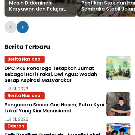
Masih Didominasi
Pastikan Stok dan Ha
Karyawan dan Pelajar,
Sembako Stabil Jela
Polres Dorong
Idul Fitri 1447 H
Transportasi Pelajar
Terpadu
Berita Terbaru
Berita Nasional
DPC PKB Ponorogo Tetapkan Jumat
sebagai Hari Fraksi, Dwi Agus: Wadah
Serap Aspirasi Masyarakat
Juli 31, 2026
Berita Nasional
Pengacara Senior Gus Hasim, Putra Kyai
Lokal Yang Kini Menasional
Juli 31, 2026
Daerah