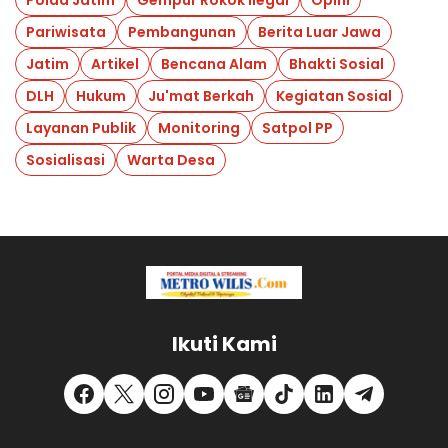
Pariwisata
Pembangunan
Berita Luar Jawa
Jatim
Artikel
Bencana Alam
Bhakti Sosial
DLH
Hukum
Ju'mat Berkah
Kegiatan Sosial
Layanan Publik
Monitoring
Satpol PP
Sosialisasi
Warta Desa
Ikuti Kami