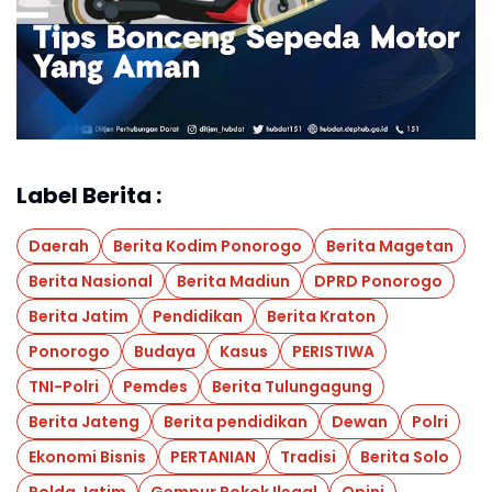
Label Berita :
Daerah
Berita Kodim Ponorogo
Berita Magetan
Berita Nasional
Berita Madiun
DPRD Ponorogo
Berita Jatim
Pendidikan
Berita Kraton
Ponorogo
Budaya
Kasus
PERISTIWA
TNI-Polri
Pemdes
Berita Tulungagung
Berita Jateng
Berita pendidikan
Dewan
Polri
Ekonomi Bisnis
PERTANIAN
Tradisi
Berita Solo
Polda Jatim
Gempur Rokok Ilegal
Opini