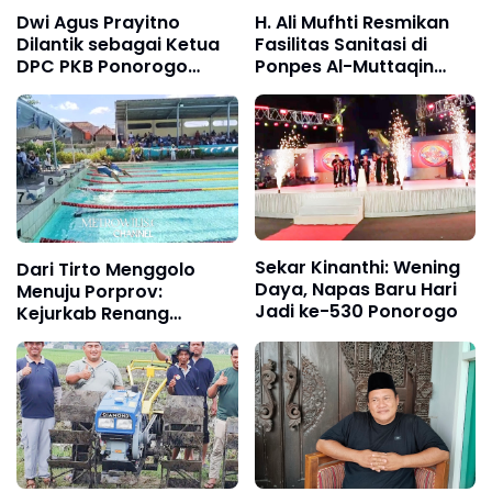
Dwi Agus Prayitno
H. Ali Mufhti Resmikan
Dilantik sebagai Ketua
Fasilitas Sanitasi di
DPC PKB Ponorogo
Ponpes Al-Muttaqin
2026–2031, Kenakan
Pulung
Busana Reog Khas
Ponorogo Saat
Pelantikan
Sekar Kinanthi: Wening
Dari Tirto Menggolo
Daya, Napas Baru Hari
Menuju Porprov:
Jadi ke-530 Ponorogo
Kejurkab Renang
Ponorogo Jadi
Lumbung Calon Atlet
Berprestasi