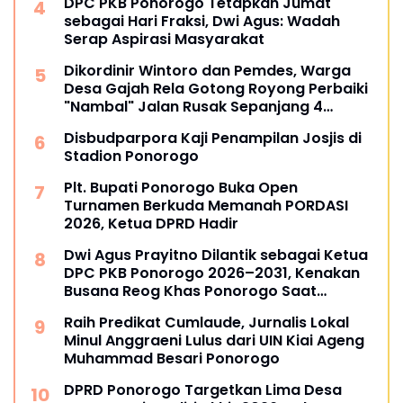
DPC PKB Ponorogo Tetapkan Jumat
sebagai Hari Fraksi, Dwi Agus: Wadah
Serap Aspirasi Masyarakat
Dikordinir Wintoro dan Pemdes, Warga
Desa Gajah Rela Gotong Royong Perbaiki
"Nambal" Jalan Rusak Sepanjang 4
Kilometer
Disbudparpora Kaji Penampilan Josjis di
Stadion Ponorogo
Plt. Bupati Ponorogo Buka Open
Turnamen Berkuda Memanah PORDASI
2026, Ketua DPRD Hadir
Dwi Agus Prayitno Dilantik sebagai Ketua
DPC PKB Ponorogo 2026–2031, Kenakan
Busana Reog Khas Ponorogo Saat
Pelantikan
Raih Predikat Cumlaude, Jurnalis Lokal
Minul Anggraeni Lulus dari UIN Kiai Ageng
Muhammad Besari Ponorogo
DPRD Ponorogo Targetkan Lima Desa