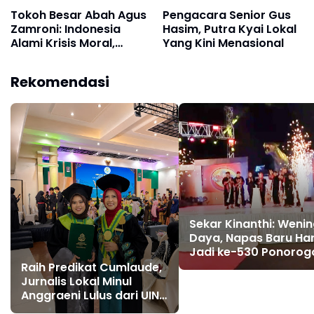
Tokoh Besar Abah Agus
Pengacara Senior Gus
Zamroni: Indonesia
Hasim, Putra Kyai Lokal
Alami Krisis Moral,
Yang Kini Menasional
Program MBG Harus
Dikelola Secara
Rekomendasi
Profesional
Sekar Kinanthi: Weni
Daya, Napas Baru Har
Jadi ke-530 Ponorog
Raih Predikat Cumlaude,
Jurnalis Lokal Minul
Anggraeni Lulus dari UIN
Kiai Ageng Muhammad