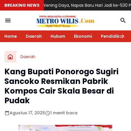
 Wening Daya, Napas Baru Hari Jadi ke-530 Ponorogo
BREAKING NEWS
DPC PKB Pon
Home
Daerah
Hukum
Ekonomi
Pendidikan
Daerah
Kang Bupati Ponorogo Sugiri
Sancoko Resmikan Pabrik
Kompos Cair Skala Besar di
Pudak
Agustus 17, 2025
1 menit baca