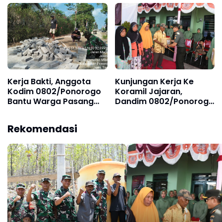
PBB Siswa Siswi SMK
Sejahterakan Warga
Pemkab Ponorogo
Kerja Bakti, Anggota
Kunjungan Kerja Ke
Kodim 0802/Ponorogo
Koramil Jajaran,
Bantu Warga Pasang
Dandim 0802/Ponorogo
Paving
Berikan Bansos Kepada
Warga Kurang Mampu
Rekomendasi