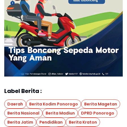
Label Berita :
Daerah
Berita Kodim Ponorogo
Berita Magetan
Berita Nasional
Berita Madiun
DPRD Ponorogo
Berita Jatim
Pendidikan
Berita Kraton