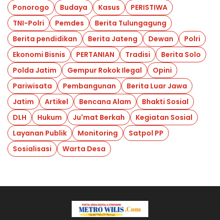
Ponorogo
Budaya
Kasus
PERISTIWA
TNI-Polri
Pemdes
Berita Tulungagung
Berita pendidikan
Berita Jateng
Dewan
Polri
Ekonomi Bisnis
PERTANIAN
Tradisi
Berita Solo
Polda Jatim
Gempur Rokok Ilegal
Opini
Pariwisata
Pembangunan
Berita Luar Jawa
Jatim
Artikel
Bencana Alam
Bhakti Sosial
DLH
Hukum
Ju'mat Berkah
Kegiatan Sosial
Layanan Publik
Monitoring
Satpol PP
Sosialisasi
Warta Desa