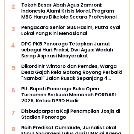
Tokoh Besar Abah Agus Zamroni:
Indonesia Alami Krisis Moral, Program
MBG Harus Dikelola Secara Profesional
Pengacara Senior Gus Hasim, Putra Kyai
Lokal Yang Kini Menasional
DPC PKB Ponorogo Tetapkan Jumat
sebagai Hari Fraksi, Dwi Agus: Wadah
Serap Aspirasi Masyarakat
Dikordinir Wintoro dan Pemdes, Warga
Desa Gajah Rela Gotong Royong Perbaiki
"Nambal" Jalan Rusak Sepanjang 4
Kilometer
Plt. Bupati Ponorogo Buka Open
Turnamen Berkuda Memanah PORDASI
2026, Ketua DPRD Hadir
Disbudparpora Kaji Penampilan Josjis di
Stadion Ponorogo
Raih Predikat Cumlaude, Jurnalis Lokal
Minul Anggraeni Lulus dari UIN Kiai Ageng