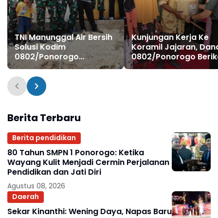
TNI Manunggal Air Bersih
Kunjungan Kerja Ke
Solusi Kodim
Koramil Jajaran, Dan
0802/Ponorogo
0802/Ponorogo Beri
Sejahterakan Warga
Bansos Kepada War
Kurang Mampu
Berita Terbaru
Berita pendidikan
80 Tahun SMPN 1 Ponorogo: Ketika
Wayang Kulit Menjadi Cermin Perjalanan
Pendidikan dan Jati Diri
Agustus 08, 2026
Daerah
Sekar Kinanthi: Wening Daya, Napas Baru