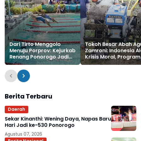
Dari Tirto Menggolo
Tokoh Besar Abah Ag
Menuju Porprov: Kejurkab
Zamroni: Indonesia A
Renang Ponorogo Jadi
Krisis Moral, Program
Lumbung Calon Atlet
MBG Harus Dikelola
Berprestasi
Secara Profesional
Berita Terbaru
Daerah
Sekar Kinanthi: Wening Daya, Napas Baru
Hari Jadi ke-530 Ponorogo
Agustus 07, 2026