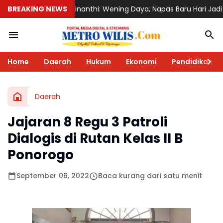
inanthi: Wening Daya, Napas Baru Hari Jadi ke-530 Ponorogo
BREAKING NEWS
DP
Home
Daerah
Hukum
Ekonomi
Pendidikan
Daerah
Jajaran 8 Regu 3 Patroli
Dialogis di Rutan Kelas II B
Ponorogo
September 06, 2022
Baca kurang dari satu menit