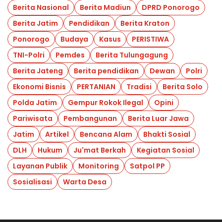
Berita Nasional
Berita Madiun
DPRD Ponorogo
Berita Jatim
Pendidikan
Berita Kraton
Ponorogo
Budaya
Kasus
PERISTIWA
TNI-Polri
Pemdes
Berita Tulungagung
Berita Jateng
Berita pendidikan
Dewan
Polri
Ekonomi Bisnis
PERTANIAN
Tradisi
Berita Solo
Polda Jatim
Gempur Rokok Ilegal
Opini
Pariwisata
Pembangunan
Berita Luar Jawa
Jatim
Artikel
Bencana Alam
Bhakti Sosial
DLH
Hukum
Ju'mat Berkah
Kegiatan Sosial
Layanan Publik
Monitoring
Satpol PP
Sosialisasi
Warta Desa