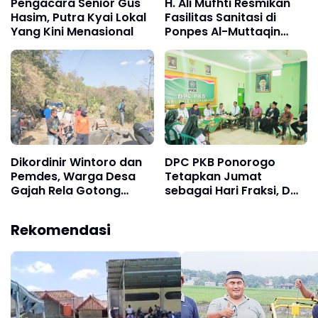
Pengacara Senior Gus
H. Ali Mufhti Resmikan
Hasim, Putra Kyai Lokal
Fasilitas Sanitasi di
Yang Kini Menasional
Ponpes Al-Muttaqin
Pulung
Dikordinir Wintoro dan
DPC PKB Ponorogo
Pemdes, Warga Desa
Tetapkan Jumat
Gajah Rela Gotong
sebagai Hari Fraksi, Dwi
Royong Perbaiki
Agus: Wadah Serap
"Nambal" Jalan Rusak
Aspirasi Masyarakat
Rekomendasi
Sepanjang 4 Kilometer